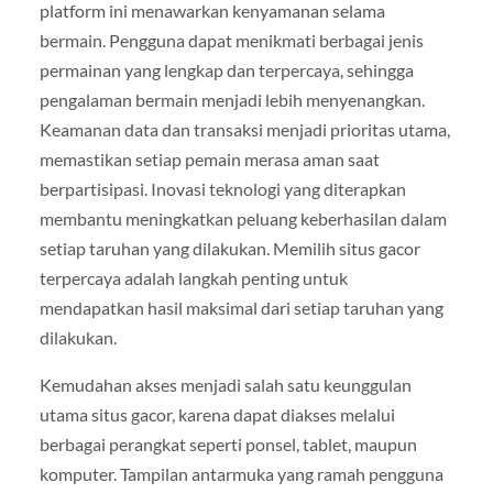
platform ini menawarkan kenyamanan selama
bermain. Pengguna dapat menikmati berbagai jenis
permainan yang lengkap dan terpercaya, sehingga
pengalaman bermain menjadi lebih menyenangkan.
Keamanan data dan transaksi menjadi prioritas utama,
memastikan setiap pemain merasa aman saat
berpartisipasi. Inovasi teknologi yang diterapkan
membantu meningkatkan peluang keberhasilan dalam
setiap taruhan yang dilakukan. Memilih situs gacor
terpercaya adalah langkah penting untuk
mendapatkan hasil maksimal dari setiap taruhan yang
dilakukan.
Kemudahan akses menjadi salah satu keunggulan
utama situs gacor, karena dapat diakses melalui
berbagai perangkat seperti ponsel, tablet, maupun
komputer. Tampilan antarmuka yang ramah pengguna