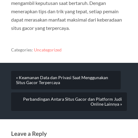
mengambil keputusan saat bertaruh. Dengan
menerapkan tips dan trik yang tepat, setiap pemain
dapat merasakan manfaat maksimal dari keberadaan
situs gacor yang terpercaya.
Categories:
Uncategorized
« Keamanan Data dan Privasi Saat Menggunakan
Situs Gacor Terpercaya
Perbandingan Antara Situs Gacor dan Platform Judi
Online Lainnya »
Leave a Reply