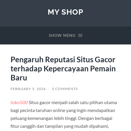
MY SHOP
SHOW MENU
Pengaruh Reputasi Situs Gacor
terhadap Kepercayaan Pemain
Baru
FEBRUARY 5, 2026
/
0 COMMENTS
toko500
Situs gacor menjadi salah satu pilihan utama
bagi pecinta taruhan online yang ingin mendapatkan
peluang kemenangan lebih tinggi. Dengan berbagai
fitur canggih dan tampilan yang mudah dipahami,