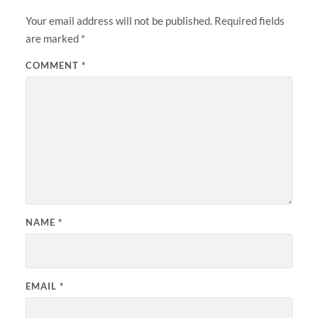
Your email address will not be published.
Required fields
are marked
*
COMMENT
*
NAME
*
EMAIL
*